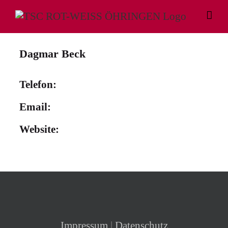
Zum
Inhalt
springen
Dagmar Beck
Telefon
Email
Website
Impressum
|
Datenschutz