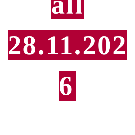
all
28.11.202
6