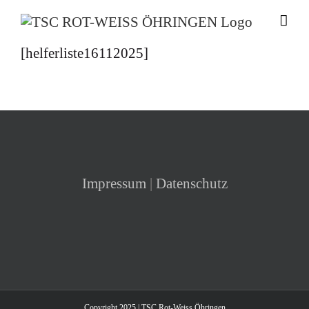
Zum
Inhalt
springen
[helferliste16112025]
Impressum
|
Datenschutz
Copyright 2025 | TSC Rot-Weiss Öhringen